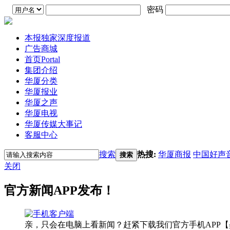
密码
本报独家深度报道
广告商城
首页
Portal
集团介绍
华厦分类
华厦报业
华厦之声
华厦电视
华厦传媒大事记
客服中心
搜索
热搜:
华厦商报
中国好声
搜索
关闭
官方新闻APP发布！
亲，只会在电脑上看新闻？赶紧下载我们官方手机APP