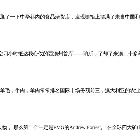
逛了一下中华巷内的食品杂货店，发现橱拒上摆满了来自中国和
本，穿越时空四小时抵达我心仪的西澳州首府——珀斯，了却了来澳二
羊毛，牛肉，羊肉常常排名国际市场份额前三，澳大利亚的农业
 那么第二个一定是FMG的Andrew Forrest。 在全球