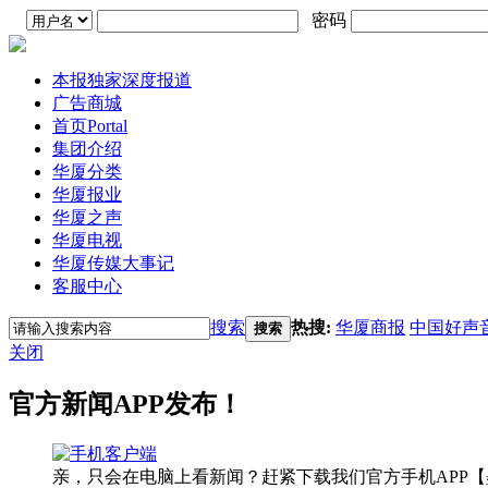
密码
本报独家深度报道
广告商城
首页
Portal
集团介绍
华厦分类
华厦报业
华厦之声
华厦电视
华厦传媒大事记
客服中心
搜索
热搜:
华厦商报
中国好声
搜索
关闭
官方新闻APP发布！
亲，只会在电脑上看新闻？赶紧下载我们官方手机APP