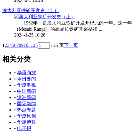
2024-2-1 10:28
澳大利亚铁矿开发史（上）
1952年，是澳大利亚铁矿开发开纪元的一年。这一年，
（Mesabi Range）的高品位铁矿开采枯竭 ...
2024-1-25 10:28
1
2
3
4
5
6
7
8
9
10
... 25
/ 25 页
下一页
相关分类
•
华厦商旅
•
今日要闻
•
华厦电视
•
中国新闻
•
澳洲新闻
•
国际新闻
•
热点专题
•
华厦原创
•
华厦博客
•
电子报