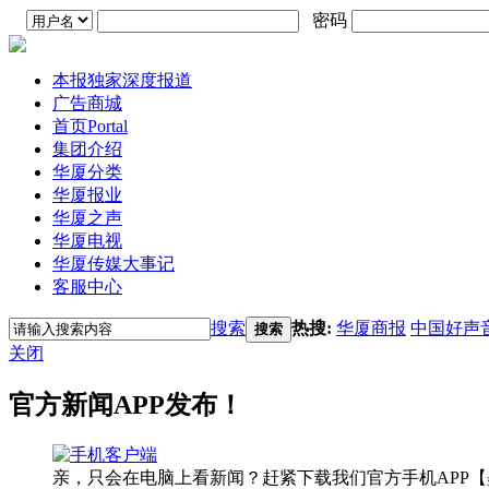
密码
本报独家深度报道
广告商城
首页
Portal
集团介绍
华厦分类
华厦报业
华厦之声
华厦电视
华厦传媒大事记
客服中心
搜索
热搜:
华厦商报
中国好声
搜索
关闭
官方新闻APP发布！
亲，只会在电脑上看新闻？赶紧下载我们官方手机APP