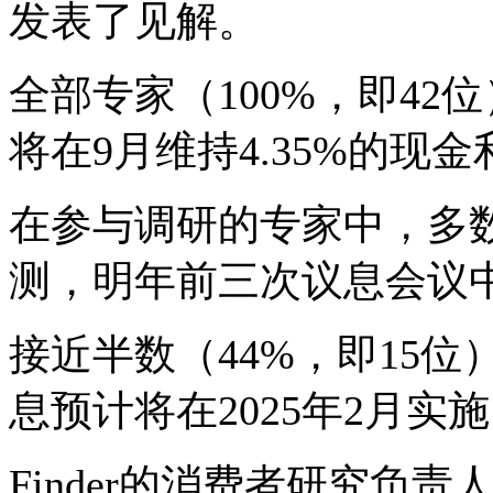
发表了见解。
全部专家（
100%
，即
42
位
将在
9
月维持
4.35%
的现金
在参与调研的专家中，多
测，明年前三次议息会议
接近半数（
44%
，即
15
位
息预计将在
2025
年
2
月实施
Finder
的消费者研究负责人