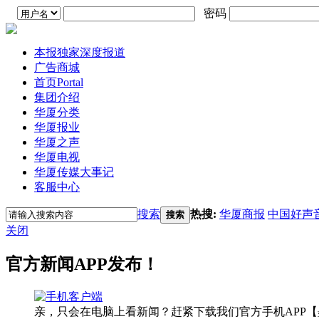
密码
本报独家深度报道
广告商城
首页
Portal
集团介绍
华厦分类
华厦报业
华厦之声
华厦电视
华厦传媒大事记
客服中心
搜索
热搜:
华厦商报
中国好声
搜索
关闭
官方新闻APP发布！
亲，只会在电脑上看新闻？赶紧下载我们官方手机APP