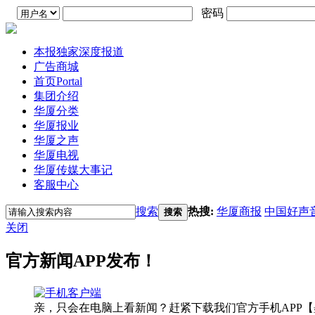
密码
本报独家深度报道
广告商城
首页
Portal
集团介绍
华厦分类
华厦报业
华厦之声
华厦电视
华厦传媒大事记
客服中心
搜索
热搜:
华厦商报
中国好声
搜索
关闭
官方新闻APP发布！
亲，只会在电脑上看新闻？赶紧下载我们官方手机APP