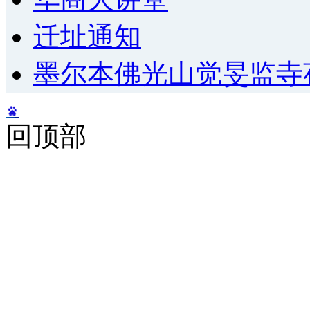
迁址通知
墨尔本佛光山觉旻监寺
回顶部