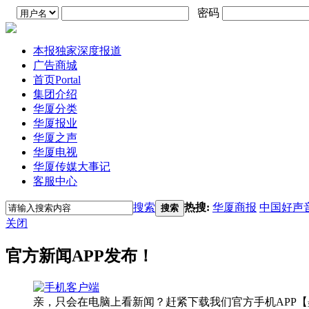
密码
本报独家深度报道
广告商城
首页
Portal
集团介绍
华厦分类
华厦报业
华厦之声
华厦电视
华厦传媒大事记
客服中心
搜索
热搜:
华厦商报
中国好声
搜索
关闭
官方新闻APP发布！
亲，只会在电脑上看新闻？赶紧下载我们官方手机APP