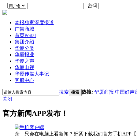
密码
本报独家深度报道
广告商城
首页
Portal
集团介绍
华厦分类
华厦报业
华厦之声
华厦电视
华厦传媒大事记
客服中心
搜索
热搜:
华厦商报
中国好声
搜索
关闭
官方新闻APP发布！
亲，只会在电脑上看新闻？赶紧下载我们官方手机APP