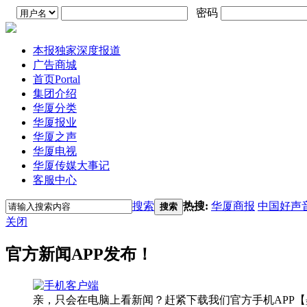
密码
本报独家深度报道
广告商城
首页
Portal
集团介绍
华厦分类
华厦报业
华厦之声
华厦电视
华厦传媒大事记
客服中心
搜索
热搜:
华厦商报
中国好声
搜索
关闭
官方新闻APP发布！
亲，只会在电脑上看新闻？赶紧下载我们官方手机APP