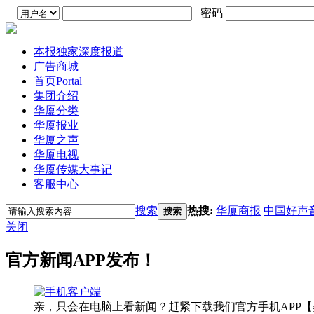
密码
本报独家深度报道
广告商城
首页
Portal
集团介绍
华厦分类
华厦报业
华厦之声
华厦电视
华厦传媒大事记
客服中心
搜索
热搜:
华厦商报
中国好声
搜索
关闭
官方新闻APP发布！
亲，只会在电脑上看新闻？赶紧下载我们官方手机APP