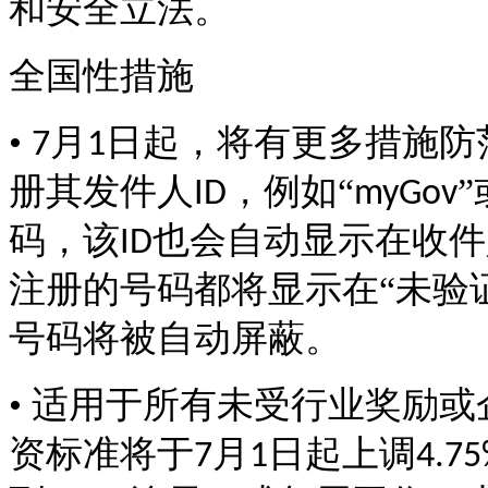
和安全立法。
全国性措施
•
月
日起，将有更多措施防
7
1
册其发件人
，例如“
”
ID
myGov
码，该
也会自动显示在收件
ID
注册的号码都将显示在“未验
号码将被自动屏蔽。
• 适用于所有未受行业奖励
资标准将于
月
日起上调
7
1
4.7