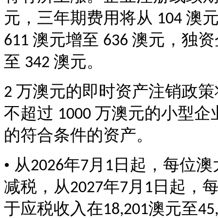
元，三年期费用将从
澳
104
澳元增至
澳元，独资
611
636
至
澳元。
342
万澳元的即时资产注销政
2
不超过
万澳元的小型企
1000
的符合条件的资产。
• 从
年
月
日起，每位澳
2026
7
1
减税，从
年
月
日起，
2027
7
1
于应税收入在
澳元至
18,201
45