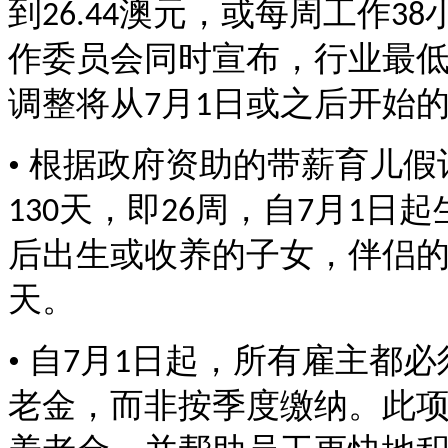
到
澳元，或每周工作
26.44
38
作委员会同时宣布，行业最
调整将从
月
日或之后开始
7
1
• 根据政府资助的带薪育儿
天，即
周，自
月
日起
130
26
7
1
后出生或收养的子女，伴侣
天。
• 自
月
日起，所有雇主都必
7
1
老金，而非按季度缴纳。此