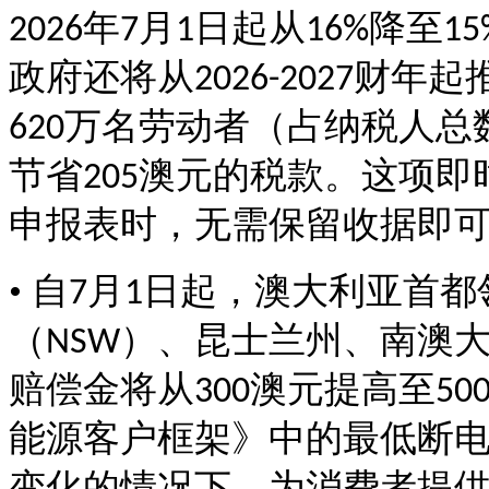
年
月
日起从
降至
2026
7
1
16%
15
政府还将从
财年起
2026-2027
万名劳动者（占纳税人总
620
节省
澳元的税款。这项即
205
申报表时，无需保留收据即
• 自
月
日起，澳大利亚首都
7
1
（
）、昆士兰州、南澳
NSW
赔偿金将从
澳元提高至
300
50
能源客户框架》中的最低断
变化的情况下，为消费者提