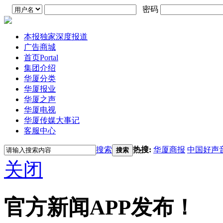
密码
本报独家深度报道
广告商城
首页
Portal
集团介绍
华厦分类
华厦报业
华厦之声
华厦电视
华厦传媒大事记
客服中心
搜索
热搜:
华厦商报
中国好声
搜索
关闭
官方新闻APP发布！