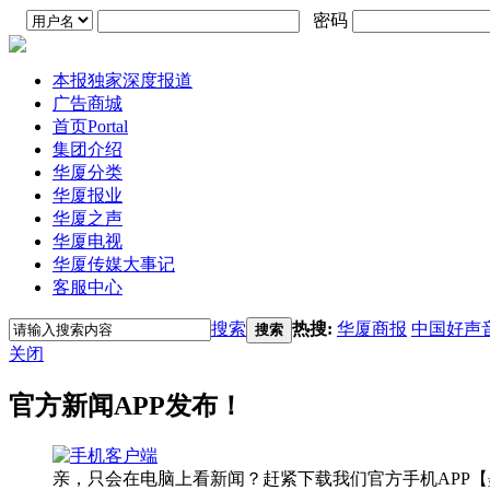
密码
本报独家深度报道
广告商城
首页
Portal
集团介绍
华厦分类
华厦报业
华厦之声
华厦电视
华厦传媒大事记
客服中心
搜索
热搜:
华厦商报
中国好声
搜索
关闭
官方新闻APP发布！
亲，只会在电脑上看新闻？赶紧下载我们官方手机APP