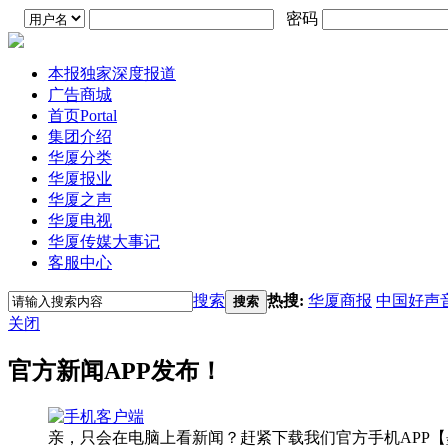
密码
本报独家深度报道
广告商城
首页
Portal
集团介绍
华厦分类
华厦报业
华厦之声
华厦电视
华厦传媒大事记
客服中心
搜索
热搜:
华厦商报
中国好声
搜索
关闭
官方新闻APP发布！
亲，只会在电脑上看新闻？赶紧下载我们官方手机APP