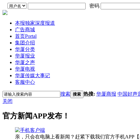
密码
本报独家深度报道
广告商城
首页
Portal
集团介绍
华厦分类
华厦报业
华厦之声
华厦电视
华厦传媒大事记
客服中心
搜索
热搜:
华厦商报
中国好声
搜索
关闭
官方新闻APP发布！
亲，只会在电脑上看新闻？赶紧下载我们官方手机APP