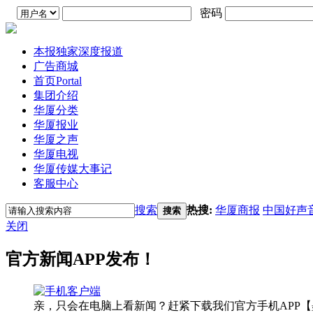
密码
本报独家深度报道
广告商城
首页
Portal
集团介绍
华厦分类
华厦报业
华厦之声
华厦电视
华厦传媒大事记
客服中心
搜索
热搜:
华厦商报
中国好声
搜索
关闭
官方新闻APP发布！
亲，只会在电脑上看新闻？赶紧下载我们官方手机APP