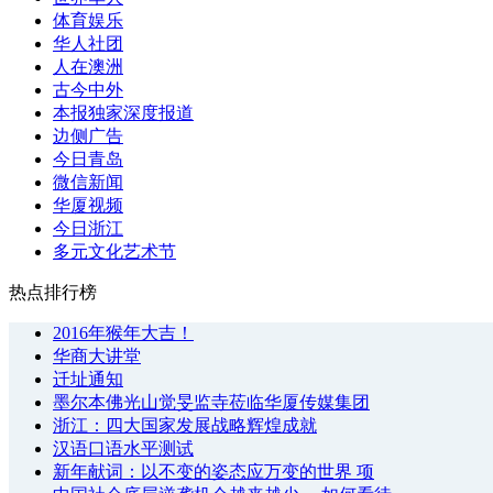
体育娱乐
华人社团
人在澳洲
古今中外
本报独家深度报道
边侧广告
今日青岛
微信新闻
华厦视频
今日浙江
多元文化艺术节
热点排行榜
2016年猴年大吉！
华商大讲堂
迁址通知
墨尔本佛光山觉旻监寺莅临华厦传媒集团
浙江：四大国家发展战略辉煌成就
汉语口语水平测试
新年献词：以不变的姿态应万变的世界 项