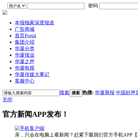
密码
本报独家深度报道
广告商城
首页
Portal
集团介绍
华厦分类
华厦报业
华厦之声
华厦电视
华厦传媒大事记
客服中心
搜索
热搜:
华厦商报
中国好声
搜索
关闭
官方新闻APP发布！
亲，只会在电脑上看新闻？赶紧下载我们官方手机APP