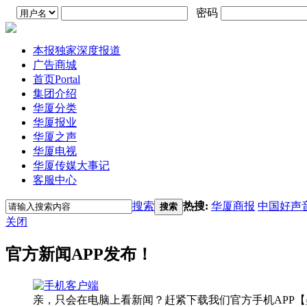
密码
本报独家深度报道
广告商城
首页
Portal
集团介绍
华厦分类
华厦报业
华厦之声
华厦电视
华厦传媒大事记
客服中心
搜索
热搜:
华厦商报
中国好声
搜索
关闭
官方新闻APP发布！
亲，只会在电脑上看新闻？赶紧下载我们官方手机APP