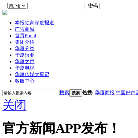
密码
本报独家深度报道
广告商城
首页
Portal
集团介绍
华厦分类
华厦报业
华厦之声
华厦电视
华厦传媒大事记
客服中心
搜索
热搜:
华厦商报
中国好声
搜索
关闭
官方新闻APP发布！