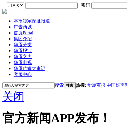
密码
本报独家深度报道
广告商城
首页
Portal
集团介绍
华厦分类
华厦报业
华厦之声
华厦电视
华厦传媒大事记
客服中心
搜索
热搜:
华厦商报
中国好声
搜索
关闭
官方新闻APP发布！