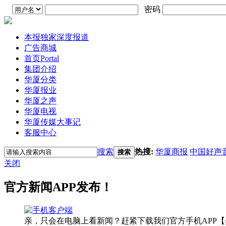
密码
本报独家深度报道
广告商城
首页
Portal
集团介绍
华厦分类
华厦报业
华厦之声
华厦电视
华厦传媒大事记
客服中心
搜索
热搜:
华厦商报
中国好声
搜索
关闭
官方新闻APP发布！
亲，只会在电脑上看新闻？赶紧下载我们官方手机APP