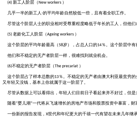
新工人阶层（
）
(4)
New workers
几乎一半的新工人
的平均年龄自然较低一些，且有着全职工作。
-
尽管这个阶层人士的职业相对受尊重程度略低于年长的工人，但他们
老龄化工人阶层（
）
(5)
Ageing workers
这个阶层的平均年龄最高（
岁），占总人口的
％。这个阶层中有
58
14
他们和不稳定的无产者阶层一样，很难找到就业机会。
不稳定的无产者阶层（
）
(6)
The precariat
这个阶层占了样本总数的
％。不稳定的无产者由澳大利亚最贫穷的
13
又年轻又没钱，基本上你就属于这一阶层了。
尽管从数据上可以看得出，年轻人们目前日子看起来并不好过，但是
随着
婴儿潮
一代将从飞速增长的房地产市场和股票投资中暴富，财
“
”
一份新的报告发现，
世代和年纪更大的千禧一代有望在未来几年继
X