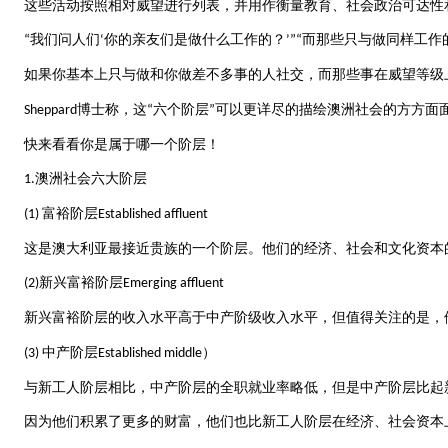
这些活动按照相对威望进行列表，并用作衡量教育、社会政治可达性
我们问人们
你的亲友们是做什么工作的？
而那些只与做同样工作
“
‘
’”“
如果你基本上只与做和你做差不多事的人社交，而那些事在威望等级
博士称，这
六个阶层
可以更详尽的描绘澳洲社会的方方面
Sheppard
“
”
快来看看你是属于哪一个阶层！
澳洲社会六大阶层
1.
富裕阶层
(1)
Established affluent
这是澳大利亚最接近贵族的一个阶层。他们的经济、社会和文化资本
新兴富裕阶层
(2)
Emerging affluent
新兴富裕阶层的收入水平高于中产阶级收入水平，但值得关注的是，
中产阶层
）
(3)
Established middle
与新工人阶层相比，中产阶层的全职就业率略低，但是中产阶层比起
因为他们积累了更多的财富，他们也比新工人阶层在经济、社会资本