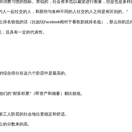
和消费习惯的指标。类似的，社会资本也以威望进行衡量，但是也是多样
的人一起社交的人，和那些与各种不同的人社交的人之间是有区别的。
”
上排名较低的话（比如玩
相对于看歌剧就排名低），那么你的总
Facebook
面，且具有一定的代表性。
的综合得分在这六个阶层中是最高的。
他们的
财富积累
（即资产和储蓄）都比较低。
“
”
新工人阶层的社会地位更稳定和舒适。
上的分数来的高。