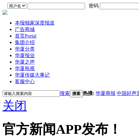
密码
本报独家深度报道
广告商城
首页
Portal
集团介绍
华厦分类
华厦报业
华厦之声
华厦电视
华厦传媒大事记
客服中心
搜索
热搜:
华厦商报
中国好声
搜索
关闭
官方新闻APP发布！