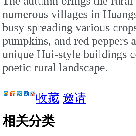
The autumn brings the rural 
numerous villages in Huangs
busy spreading various crops
pumpkins, and red peppers a
unique Hui-style buildings 
poetic rural landscape.
收藏
邀请
相关分类