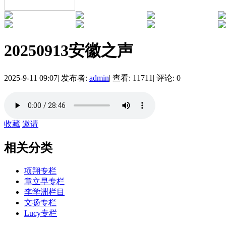
20250913安徽之声
2025-9-11 09:07
|
发布者:
admin
|
查看: 11711
|
评论: 0
收藏
邀请
相关分类
项翔专栏
章立早专栏
李学洲栏目
文扬专栏
Lucy专栏