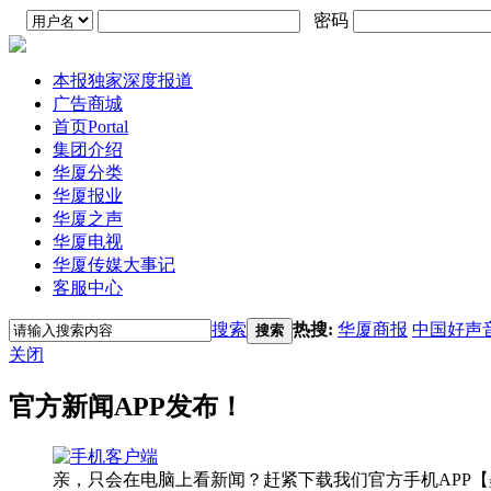
密码
本报独家深度报道
广告商城
首页
Portal
集团介绍
华厦分类
华厦报业
华厦之声
华厦电视
华厦传媒大事记
客服中心
搜索
热搜:
华厦商报
中国好声
搜索
关闭
官方新闻APP发布！
亲，只会在电脑上看新闻？赶紧下载我们官方手机APP