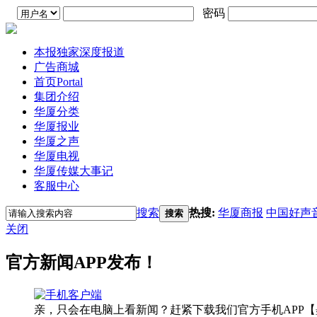
密码
本报独家深度报道
广告商城
首页
Portal
集团介绍
华厦分类
华厦报业
华厦之声
华厦电视
华厦传媒大事记
客服中心
搜索
热搜:
华厦商报
中国好声
搜索
关闭
官方新闻APP发布！
亲，只会在电脑上看新闻？赶紧下载我们官方手机APP