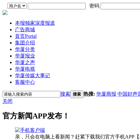
密码
本报独家深度报道
广告商城
首页
Portal
集团介绍
华厦分类
华厦报业
华厦之声
华厦电视
华厦传媒大事记
客服中心
搜索
热搜:
华厦商报
中国好声
搜索
关闭
官方新闻APP发布！
亲，只会在电脑上看新闻？赶紧下载我们官方手机APP