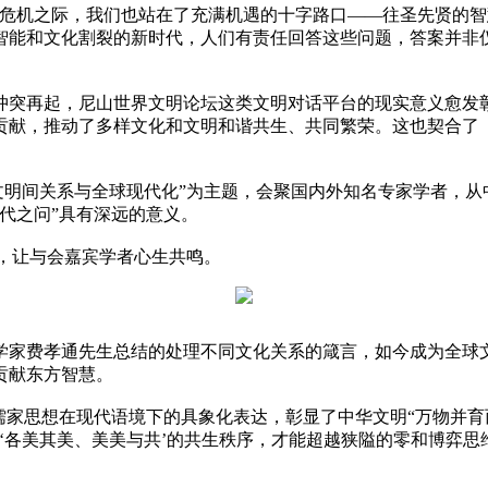
重危机之际，我们也站在了充满机遇的十字路口——往圣先贤的智
智能和文化割裂的新时代，人们有责任回答这些问题，答案并非
冲突再起，尼山世界文明论坛这类文明对话平台的现实意义愈发
贡献，推动了多样文化和文明和谐共生、共同繁荣。这也契合了《
文明间关系与全球现代化”为主题，会聚国内外知名专家学者，
代之问”具有深远的意义。
题，让与会嘉宾学者心生共鸣。
学家费孝通先生总结的处理不同文化关系的箴言，如今成为全球
贡献东方智慧。
儒家思想在现代语境下的具象化表达，彰显了中华文明“万物并育
‘各美其美、美美与共’的共生秩序，才能超越狭隘的零和博弈