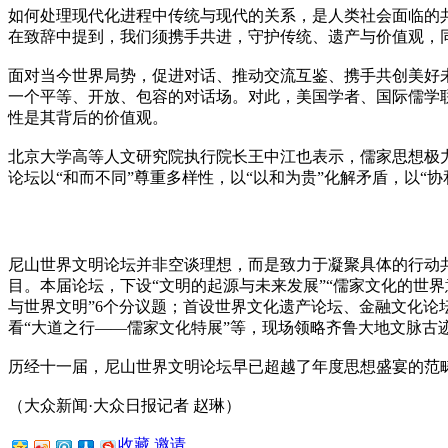
如何处理现代化进程中传统与现代的关系，是人类社会面临的
在致辞中提到，我们须携手共进，守护传统、遗产与价值观，
面对当今世界局势，促进对话、推动交流互鉴、携手共创美好
一个平等、开放、包容的对话场。对此，美国学者、国际儒学
性是其背后的价值观。
北京大学高等人文研究院执行院长王中江也表示，儒家思想极力
论坛以“和而不同”尊重多样性，以“以和为贵”化解矛盾，以“
尼山世界文明论坛并非空谈理想，而是致力于凝聚具体的行动
目。本届论坛，下设“文明的起源与未来发展”“儒家文化的世界
与世界文明”6个分议题；首设世界文化遗产论坛、金融文化
看“大道之行——儒家文化特展”等，现场领略齐鲁大地文脉古
历经十一届，尼山世界文明论坛早已超越了年度思想盛宴的范
（大众新闻·大众日报记者 赵琳）
收藏
邀请