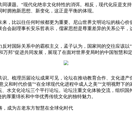
共同课题。“现代化绝非文化特性的消弭。相反，现代化应是支持
同时拥抱新思想、新变化，这正是平衡的体现。
未来，比以往任何时候都更为重要。尼山世界文明论坛的核心价
联合会副理事长安乐哲表示，儒家思想是尊重差异的关系公平，这
反对国际关系中的霸权主义，孟子认为，国家间的交往应该以“道
协和万邦”促进共同发展，展现了在面对世界变局时的中国智慧和
共识。梳理历届论坛成果可见，论坛在推动教育合作、文化遗产
意义和时代价值”“在全球现代化进程中成人之美”“文明视野下的
论坛、水文化论坛三个平行论坛。论坛注重文化体验交流，组织国
迹的厚重绵长和中华优秀传统文化的独特魅力。
畴，成为古老东方智慧在全球化时代