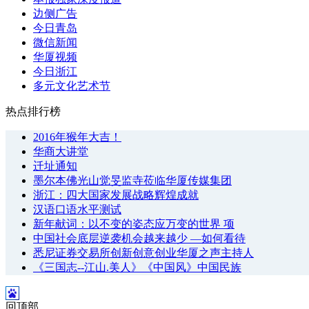
边侧广告
今日青岛
微信新闻
华厦视频
今日浙江
多元文化艺术节
热点排行榜
2016年猴年大吉！
华商大讲堂
迁址通知
墨尔本佛光山觉旻监寺莅临华厦传媒集团
浙江：四大国家发展战略辉煌成就
汉语口语水平测试
新年献词：以不变的姿态应万变的世界 项
中国社会底层逆袭机会越来越少 —如何看待
悉尼证券交易所创新创意创业华厦之声主持人
《三国志--江山.美人》《中国风》中国民族
回顶部