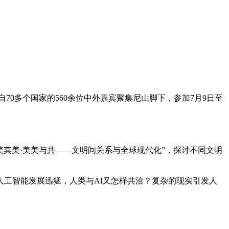
自70多个国家的560余位中外嘉宾聚集尼山脚下，参加7月9日至
各美其美·美美与共——文明间关系与全球现代化”，探讨不同文明
人工智能发展迅猛，人类与AI又怎样共洽？复杂的现实引发人