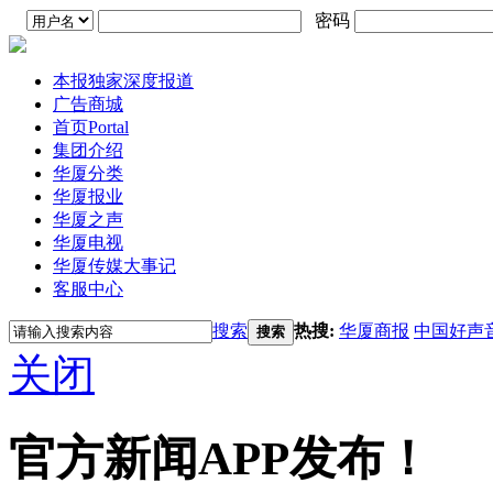
密码
本报独家深度报道
广告商城
首页
Portal
集团介绍
华厦分类
华厦报业
华厦之声
华厦电视
华厦传媒大事记
客服中心
搜索
热搜:
华厦商报
中国好声
搜索
关闭
官方新闻APP发布！