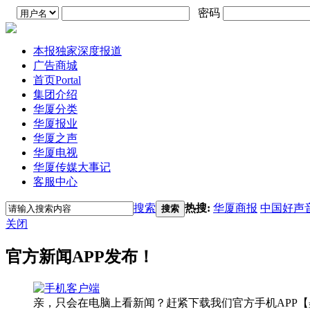
密码
本报独家深度报道
广告商城
首页
Portal
集团介绍
华厦分类
华厦报业
华厦之声
华厦电视
华厦传媒大事记
客服中心
搜索
热搜:
华厦商报
中国好声
搜索
关闭
官方新闻APP发布！
亲，只会在电脑上看新闻？赶紧下载我们官方手机APP