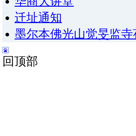
华商大讲堂
迁址通知
墨尔本佛光山觉旻监寺
回顶部