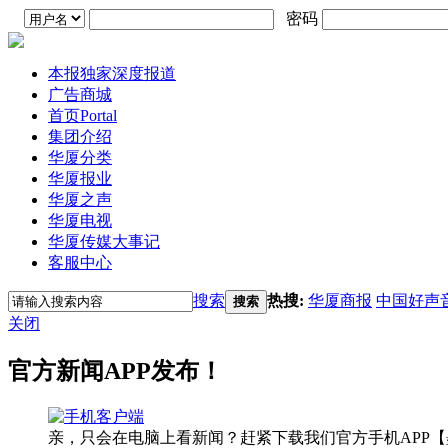
密码
本报独家深度报道
广告商城
首页
Portal
集团介绍
华厦分类
华厦报业
华厦之声
华厦电视
华厦传媒大事记
客服中心
搜索
热搜:
华厦商报
中国好声
搜索
关闭
官方新闻APP发布！
亲，只会在电脑上看新闻？赶紧下载我们官方手机APP