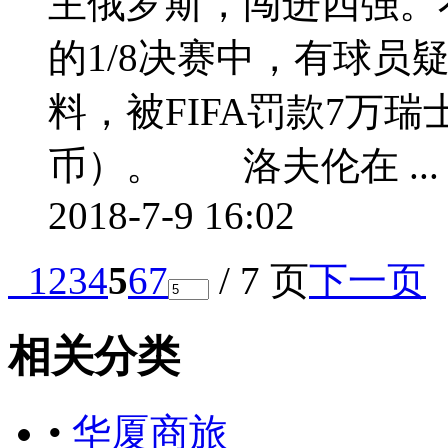
主俄罗斯，闯进四强。
的1/8决赛中，有球员
料，被FIFA罚款7万瑞士
币）。 洛夫伦在 ...
2018-7-9 16:02
1
2
3
4
5
6
7
/ 7 页
下一页
相关分类
•
华厦商旅